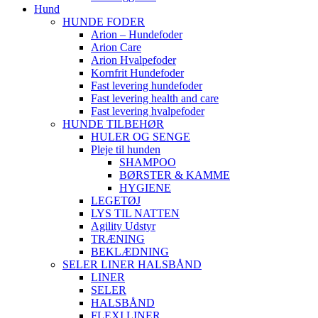
Hund
HUNDE FODER
Arion – Hundefoder
Arion Care
Arion Hvalpefoder
Kornfrit Hundefoder
Fast levering hundefoder
Fast levering health and care
Fast levering hvalpefoder
HUNDE TILBEHØR
HULER OG SENGE
Pleje til hunden
SHAMPOO
BØRSTER & KAMME
HYGIENE
LEGETØJ
LYS TIL NATTEN
Agility Udstyr
TRÆNING
BEKLÆDNING
SELER LINER HALSBÅND
LINER
SELER
HALSBÅND
FLEXI LINER