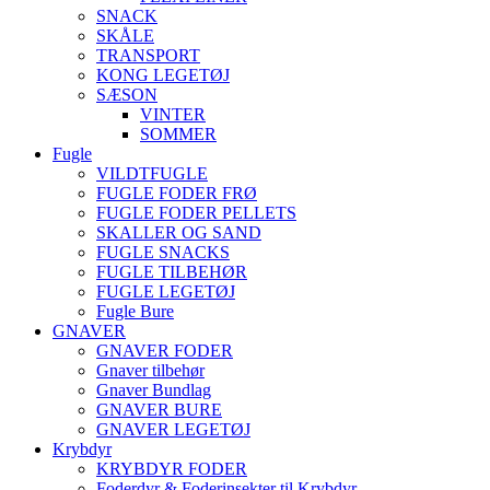
SNACK
SKÅLE
TRANSPORT
KONG LEGETØJ
SÆSON
VINTER
SOMMER
Fugle
VILDTFUGLE
FUGLE FODER FRØ
FUGLE FODER PELLETS
SKALLER OG SAND
FUGLE SNACKS
FUGLE TILBEHØR
FUGLE LEGETØJ
Fugle Bure
GNAVER
GNAVER FODER
Gnaver tilbehør
Gnaver Bundlag
GNAVER BURE
GNAVER LEGETØJ
Krybdyr
KRYBDYR FODER
Foderdyr & Foderinsekter til Krybdyr