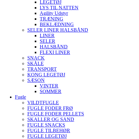
LEGETØJ
LYS TIL NATTEN
Agility Udstyr
TRÆNING
BEKLÆDNING
SELER LINER HALSBÅND
LINER
SELER
HALSBÅND
FLEXI LINER
SNACK
SKÅLE
TRANSPORT
KONG LEGETØJ
SÆSON
VINTER
SOMMER
Fugle
VILDTFUGLE
FUGLE FODER FRØ
FUGLE FODER PELLETS
SKALLER OG SAND
FUGLE SNACKS
FUGLE TILBEHØR
FUGLE LEGETØJ