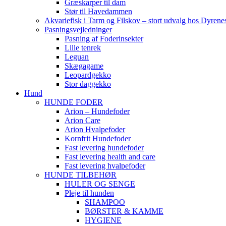
Græskarper til dam
Stør til Havedammen
Akvariefisk i Tarm og Filskov – stort udvalg hos Dyrene
Pasningsvejledninger
Pasning af Foderinsekter
Lille tenrek
Leguan
Skægagame
Leopardgekko
Stor daggekko
Hund
HUNDE FODER
Arion – Hundefoder
Arion Care
Arion Hvalpefoder
Kornfrit Hundefoder
Fast levering hundefoder
Fast levering health and care
Fast levering hvalpefoder
HUNDE TILBEHØR
HULER OG SENGE
Pleje til hunden
SHAMPOO
BØRSTER & KAMME
HYGIENE