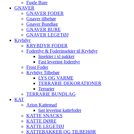
Fugle Bure
GNAVER
GNAVER FODER
Gnaver tilbehør
Gnaver Bundlag
GNAVER BURE
GNAVER LEGETØJ
Krybdyr
KRYBDYR FODER
Foderdyr & Foderinsekter til Krybdyr
Insekter i xl pakker
Fast levering foderdyr
Frost Foder
Krybdyr Tilbehør
LYS OG VARME
TERRARIE DEKORATIONER
Terrarier
TERRARIE BUNDLAG
KAT
Arion Kattemad
fast levering kattefoder
KATTE SNACKS
KATTE DØRE
KATTE LEGETØJ
KATTEBAKKER OG TILBEHØR