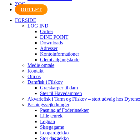
ZOO
OUTLET
FORSIDE
LOG IND
Ordrer
DINE POINT
Downloads
Adresser
Kontoinformationer
Glemt adgangskode
Medie omtale
Kontakt
Om os
Damfisk i Filskov
Græskarper til dam
Stør til Havedammen
Akvariefisk i Tarm og Filskov – stort udvalg hos Dyrene
Pasningsvejledninger
Pasning af Foderinsekter
Lille tenrek
Leguan
Skægagame
Leopardgekko
Stor daggekko