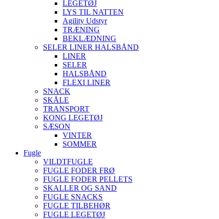
LEGETØJ
LYS TIL NATTEN
Agility Udstyr
TRÆNING
BEKLÆDNING
SELER LINER HALSBÅND
LINER
SELER
HALSBÅND
FLEXI LINER
SNACK
SKÅLE
TRANSPORT
KONG LEGETØJ
SÆSON
VINTER
SOMMER
Fugle
VILDTFUGLE
FUGLE FODER FRØ
FUGLE FODER PELLETS
SKALLER OG SAND
FUGLE SNACKS
FUGLE TILBEHØR
FUGLE LEGETØJ