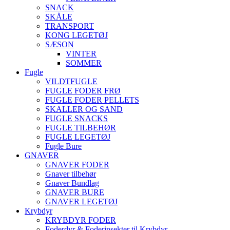
SNACK
SKÅLE
TRANSPORT
KONG LEGETØJ
SÆSON
VINTER
SOMMER
Fugle
VILDTFUGLE
FUGLE FODER FRØ
FUGLE FODER PELLETS
SKALLER OG SAND
FUGLE SNACKS
FUGLE TILBEHØR
FUGLE LEGETØJ
Fugle Bure
GNAVER
GNAVER FODER
Gnaver tilbehør
Gnaver Bundlag
GNAVER BURE
GNAVER LEGETØJ
Krybdyr
KRYBDYR FODER
Foderdyr & Foderinsekter til Krybdyr