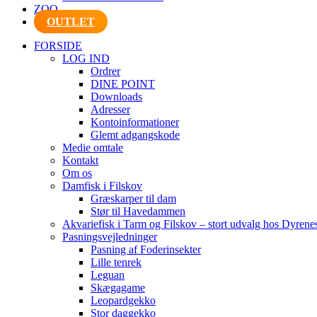
ZOO
OUTLET
FORSIDE
LOG IND
Ordrer
DINE POINT
Downloads
Adresser
Kontoinformationer
Glemt adgangskode
Medie omtale
Kontakt
Om os
Damfisk i Filskov
Græskarper til dam
Stør til Havedammen
Akvariefisk i Tarm og Filskov – stort udvalg hos Dyrene
Pasningsvejledninger
Pasning af Foderinsekter
Lille tenrek
Leguan
Skægagame
Leopardgekko
Stor daggekko