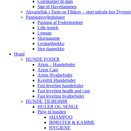
Græskarper til dam
Stør til Havedammen
Akvariefisk i Tarm og Filskov – stort udvalg hos Dyrene
Pasningsvejledninger
Pasning af Foderinsekter
Lille tenrek
Leguan
Skægagame
Leopardgekko
Stor daggekko
Hund
HUNDE FODER
Arion – Hundefoder
Arion Care
Arion Hvalpefoder
Kornfrit Hundefoder
Fast levering hundefoder
Fast levering health and care
Fast levering hvalpefoder
HUNDE TILBEHØR
HULER OG SENGE
Pleje til hunden
SHAMPOO
BØRSTER & KAMME
HYGIENE