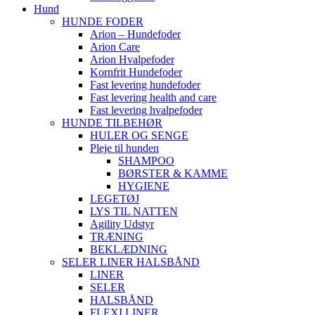
Hund
HUNDE FODER
Arion – Hundefoder
Arion Care
Arion Hvalpefoder
Kornfrit Hundefoder
Fast levering hundefoder
Fast levering health and care
Fast levering hvalpefoder
HUNDE TILBEHØR
HULER OG SENGE
Pleje til hunden
SHAMPOO
BØRSTER & KAMME
HYGIENE
LEGETØJ
LYS TIL NATTEN
Agility Udstyr
TRÆNING
BEKLÆDNING
SELER LINER HALSBÅND
LINER
SELER
HALSBÅND
FLEXI LINER