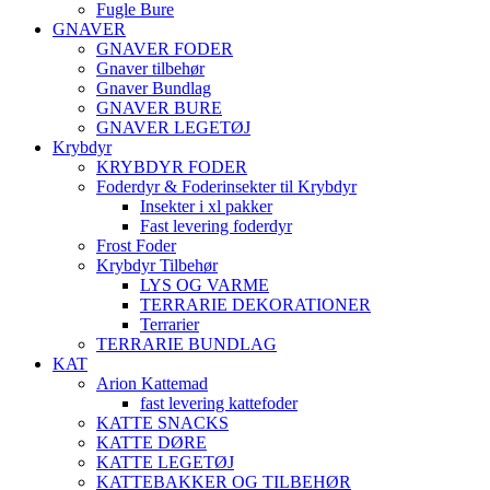
Fugle Bure
GNAVER
GNAVER FODER
Gnaver tilbehør
Gnaver Bundlag
GNAVER BURE
GNAVER LEGETØJ
Krybdyr
KRYBDYR FODER
Foderdyr & Foderinsekter til Krybdyr
Insekter i xl pakker
Fast levering foderdyr
Frost Foder
Krybdyr Tilbehør
LYS OG VARME
TERRARIE DEKORATIONER
Terrarier
TERRARIE BUNDLAG
KAT
Arion Kattemad
fast levering kattefoder
KATTE SNACKS
KATTE DØRE
KATTE LEGETØJ
KATTEBAKKER OG TILBEHØR