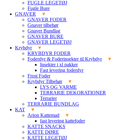
FUGLE LEGETØJ
Fugle Bure
GNAVER
GNAVER FODER
Gnaver tilbehør
Gnaver Bundlag
GNAVER BURE
GNAVER LEGETØJ
Krybdyr
KRYBDYR FODER
Foderdyr & Foderinsekter til Krybdyr
Insekter i xl pakker
Fast levering foderdyr
Frost Foder
Krybdyr Tilbehør
LYS OG VARME
TERRARIE DEKORATIONER
Terrarier
TERRARIE BUNDLAG
KAT
Arion Kattemad
fast levering kattefoder
KATTE SNACKS
KATTE DØRE
KATTE LEGETØJ