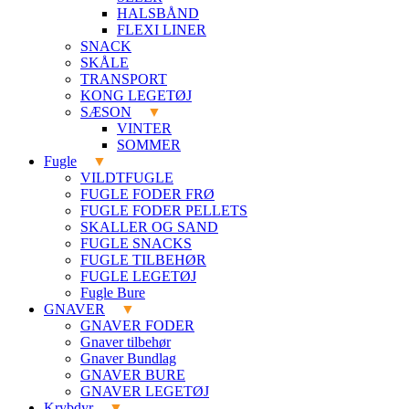
HALSBÅND
FLEXI LINER
SNACK
SKÅLE
TRANSPORT
KONG LEGETØJ
SÆSON
VINTER
SOMMER
Fugle
VILDTFUGLE
FUGLE FODER FRØ
FUGLE FODER PELLETS
SKALLER OG SAND
FUGLE SNACKS
FUGLE TILBEHØR
FUGLE LEGETØJ
Fugle Bure
GNAVER
GNAVER FODER
Gnaver tilbehør
Gnaver Bundlag
GNAVER BURE
GNAVER LEGETØJ
Krybdyr