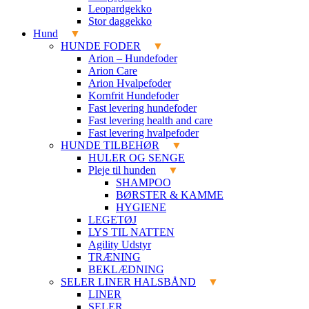
Leopardgekko
Stor daggekko
Hund
HUNDE FODER
Arion – Hundefoder
Arion Care
Arion Hvalpefoder
Kornfrit Hundefoder
Fast levering hundefoder
Fast levering health and care
Fast levering hvalpefoder
HUNDE TILBEHØR
HULER OG SENGE
Pleje til hunden
SHAMPOO
BØRSTER & KAMME
HYGIENE
LEGETØJ
LYS TIL NATTEN
Agility Udstyr
TRÆNING
BEKLÆDNING
SELER LINER HALSBÅND
LINER
SELER