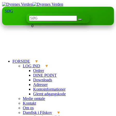
SØG
0
FORSIDE
LOG IND
Ordrer
DINE POINT
Downloads
Adresser
Kontoinformationer
Glemt adgangskode
Medie omtale
Kontakt
Om os
Damfisk i Filskov