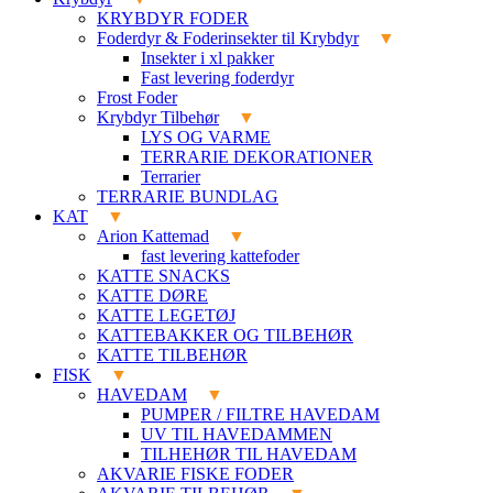
KRYBDYR FODER
Foderdyr & Foderinsekter til Krybdyr
Insekter i xl pakker
Fast levering foderdyr
Frost Foder
Krybdyr Tilbehør
LYS OG VARME
TERRARIE DEKORATIONER
Terrarier
TERRARIE BUNDLAG
KAT
Arion Kattemad
fast levering kattefoder
KATTE SNACKS
KATTE DØRE
KATTE LEGETØJ
KATTEBAKKER OG TILBEHØR
KATTE TILBEHØR
FISK
HAVEDAM
PUMPER / FILTRE HAVEDAM
UV TIL HAVEDAMMEN
TILHEHØR TIL HAVEDAM
AKVARIE FISKE FODER