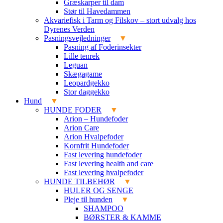
Græskarper til dam
Stør til Havedammen
Akvariefisk i Tarm og Filskov – stort udvalg hos
Dyrenes Verden
Pasningsvejledninger
Pasning af Foderinsekter
Lille tenrek
Leguan
Skægagame
Leopardgekko
Stor daggekko
Hund
HUNDE FODER
Arion – Hundefoder
Arion Care
Arion Hvalpefoder
Kornfrit Hundefoder
Fast levering hundefoder
Fast levering health and care
Fast levering hvalpefoder
HUNDE TILBEHØR
HULER OG SENGE
Pleje til hunden
SHAMPOO
BØRSTER & KAMME