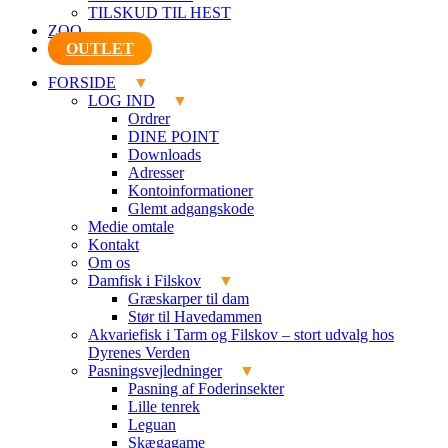
TILSKUD TIL HEST
ZOO
OUTLET
FORSIDE
LOG IND
Ordrer
DINE POINT
Downloads
Adresser
Kontoinformationer
Glemt adgangskode
Medie omtale
Kontakt
Om os
Damfisk i Filskov
Græskarper til dam
Stør til Havedammen
Akvariefisk i Tarm og Filskov – stort udvalg hos
Dyrenes Verden
Pasningsvejledninger
Pasning af Foderinsekter
Lille tenrek
Leguan
Skægagame