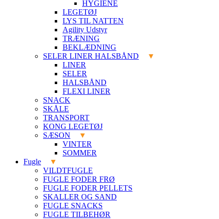
HYGIENE
LEGETØJ
LYS TIL NATTEN
Agility Udstyr
TRÆNING
BEKLÆDNING
SELER LINER HALSBÅND
LINER
SELER
HALSBÅND
FLEXI LINER
SNACK
SKÅLE
TRANSPORT
KONG LEGETØJ
SÆSON
VINTER
SOMMER
Fugle
VILDTFUGLE
FUGLE FODER FRØ
FUGLE FODER PELLETS
SKALLER OG SAND
FUGLE SNACKS
FUGLE TILBEHØR